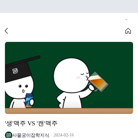
'생'맥주 VS '캔'맥주
사물궁이잡학지식
2024-02-16