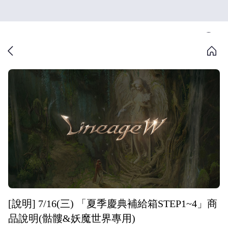
[說明] 7/16(三) 「夏季慶典補給箱STEP1~4」商
品說明(骷髏&妖魔世界專用)