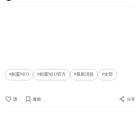
劍靈NEO
劍靈NEO官方
最新消息
全部
讚
書籤
分享