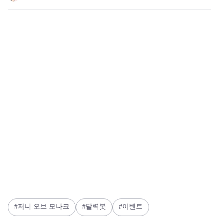
저니 오브 모나크
달력봇
이벤트