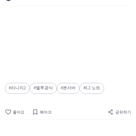
리니지2
엘투공식
본서버
L2 노트
좋아요
북마크
공유하기