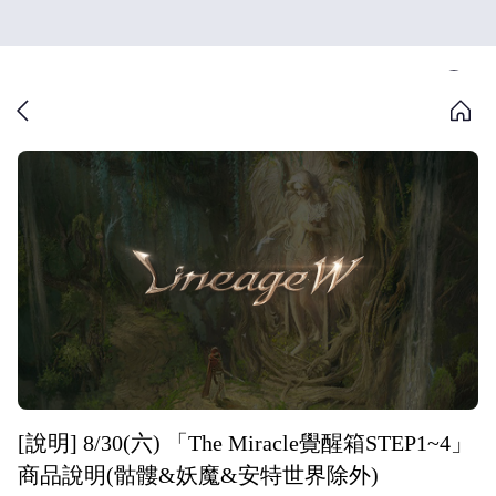
[說明] 8/30(六) 「The Miracle覺醒箱STEP1~4」
商品說明(骷髏&妖魔&安特世界除外)