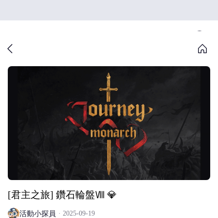
[君主之旅] 鑽石輪盤Ⅷ 💎
活動小探員
2025-09-19