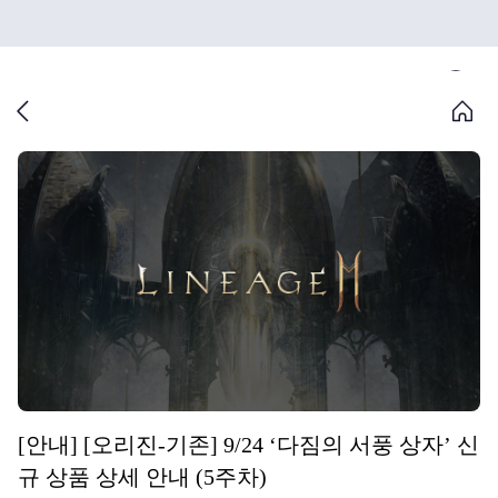
[안내] [오리진-기존] 9/24 ‘다짐의 서풍 상자’ 신
규 상품 상세 안내 (5주차)