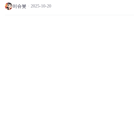
영웅 도화 상자를 포함한 선물을 드려요🎁
이슈봇
2025-10-20