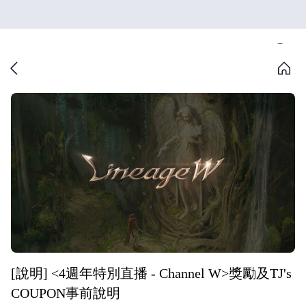
[說明] <4週年特別直播 - Channel W>獎勵及TJ's
COUPON事前說明