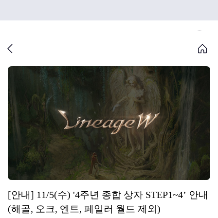
[안내] 11/5(수) '4주년 종합 상자 STEP1~4’ 안내
(해골, 오크, 엔트, 페일러 월드 제외)