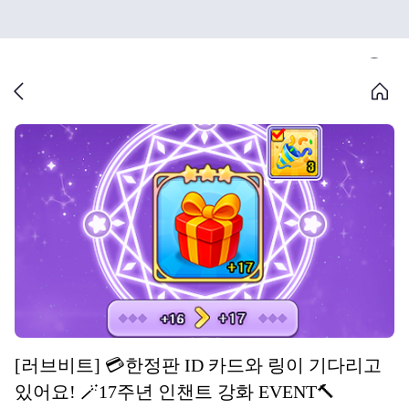
[러브비트] 💳한정판 ID 카드와 링이 기다리고
있어요! 🪄17주년 인챈트 강화 EVENT🔨