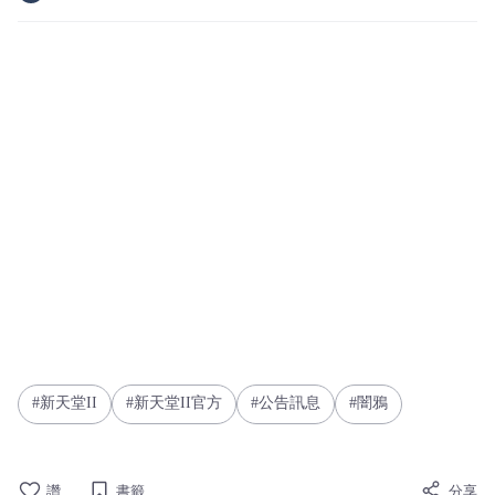
新天堂II
新天堂II官方
公告訊息
闇鴉
讚
書籤
分享