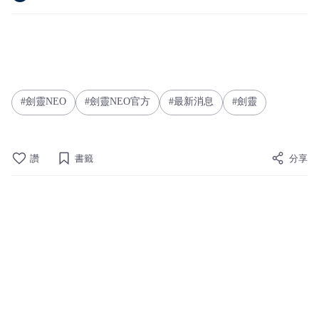
劍靈NEO
劍靈NEO官方
最新消息
劍靈
讚
書籤
分享