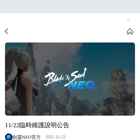
11/22臨時維護說明公告
劍靈NEO官方
2025-11-22