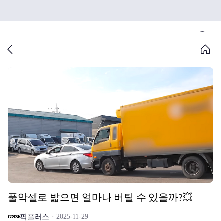
풀악셀로 밟으면 얼마나 버틸 수 있을까?💥
픽플러스
2025-11-29