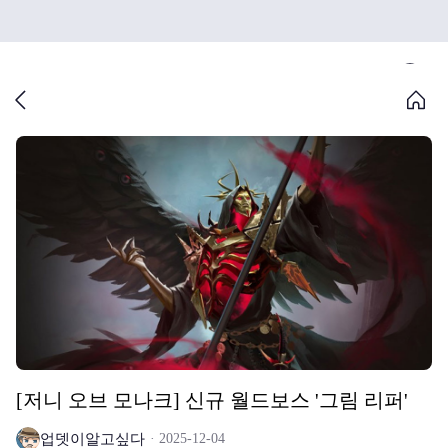
[저니 오브 모나크] 신규 월드보스 '그림 리퍼'
업뎃이알고싶다
2025-12-04