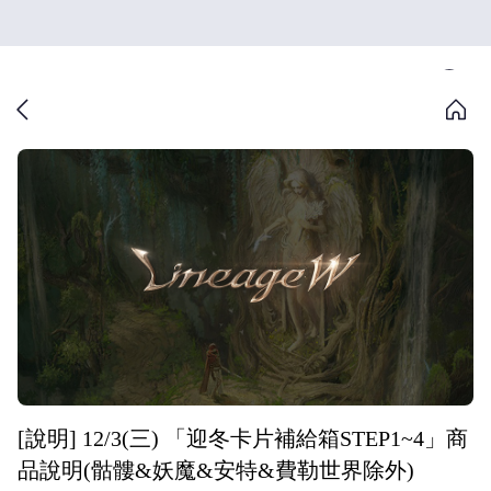
[說明] 12/3(三) 「迎冬卡片補給箱STEP1~4」商
品說明(骷髏&妖魔&安特&費勒世界除外)