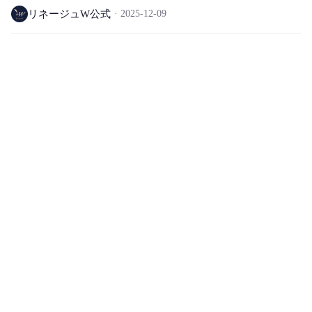
ク、エント、フェイラー ワールド除外)
リネージュW公式
2025-12-09