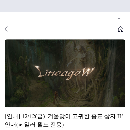
[안내] 12/12(금) '겨울맞이 고귀한 증표 상자 II’
안내(페일러 월드 전용)