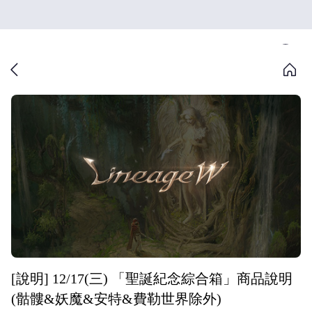
[說明] 12/17(三) 「聖誕紀念綜合箱」商品說明
(骷髏&妖魔&安特&費勒世界除外)