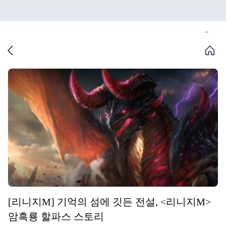
[리니지M] 기억의 섬에 깃든 전설, <리니지M>
암흑룡 할파스 스토리