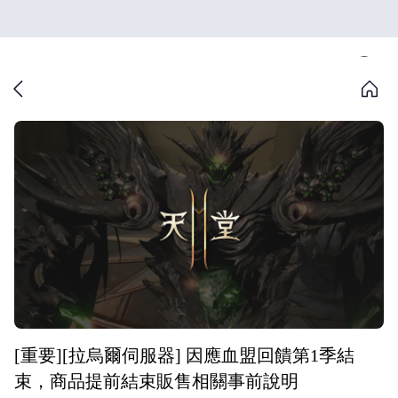
[重要][拉烏爾伺服器] 因應血盟回饋第1季結
束，商品提前結束販售相關事前說明