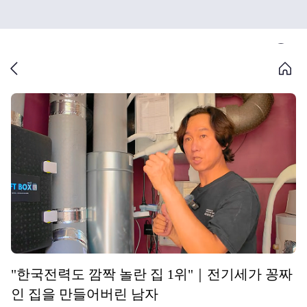
"한국전력도 깜짝 놀란 집 1위"｜전기세가 꽁짜
인 집을 만들어버린 남자