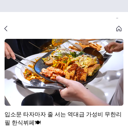
입소문 타자마자 줄 서는 역대급 가성비 무한리
필 한식뷔페🍽️