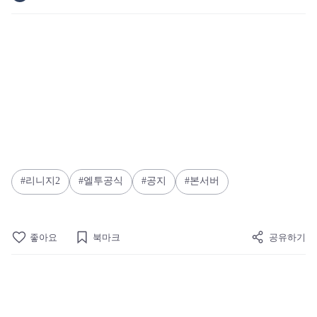
리니지2
엘투공식
공지
본서버
좋아요
북마크
공유하기