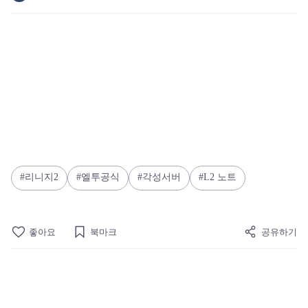
리니지2
엘투공식
각성서버
L2 노트
좋아요
북마크
공유하기