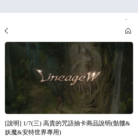
[說明] 1/7(三) 高貴的咒語抽卡商品說明(骷髏&
妖魔&安特世界專用)