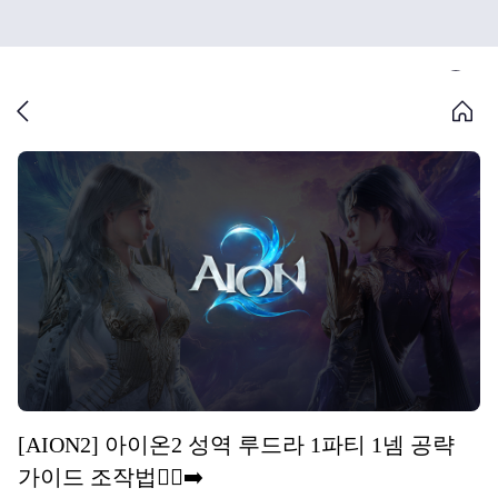
[AION2] 아이온2 성역 루드라 1파티 1넴 공략
가이드 조작법🏃‍♀️‍➡️