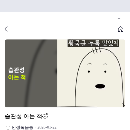
습관성 아는 척🤣
인생녹음중
2026-01-22