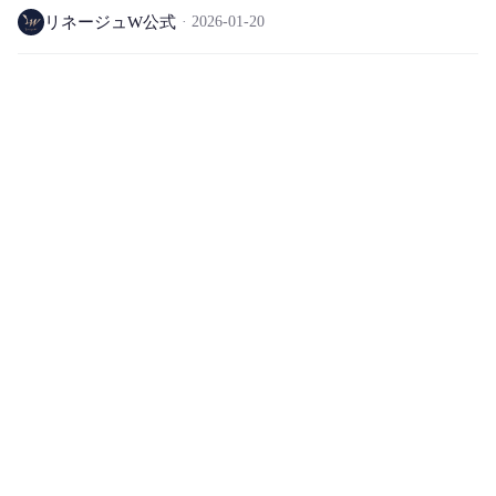
フェイラー ワールド除外)
リネージュW公式
2026-01-20