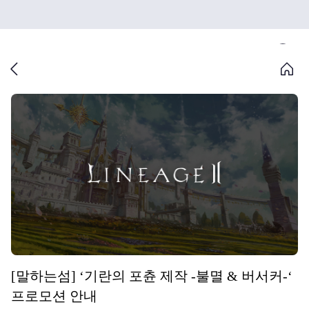
[말하는섬] ‘기란의 포츈 제작 -불멸 & 버서커-‘
프로모션 안내