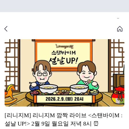
[리니지M] 리니지M 깜짝 라이브 <스탠바이M :
설날 UP!> 2월 9일 월요일 저녁 8시 ⏰