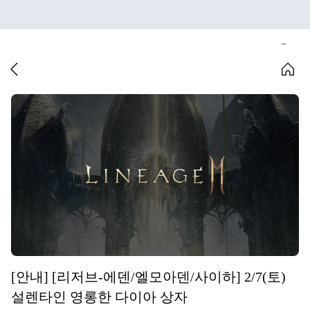
[안내] [리저브-에덴/엘모아덴/사이하] 2/7(토)
설렌타인 영롱한 다이아 상자