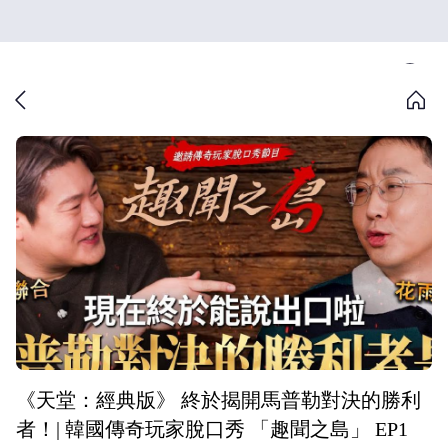
《天堂：經典版》 終於揭開馬普勒對決的勝利
者！| 韓國傳奇玩家脫口秀 「趣聞之島」 EP1