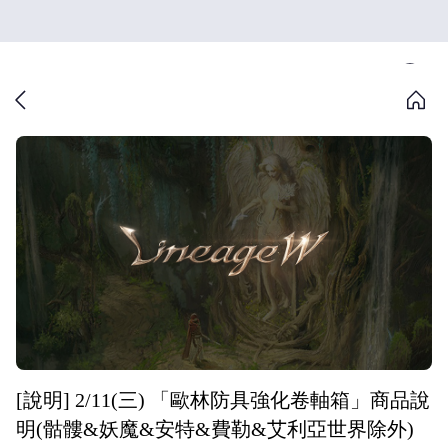
[說明] 2/11(三) 「歐林防具強化卷軸箱」商品說
明(骷髏&妖魔&安特&費勒&艾利亞世界除外)