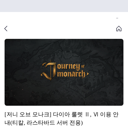
[저니 오브 모나크] 다이아 룰렛 Ⅱ, Ⅵ 이용 안
내(티칼, 라스타바드 서버 전용)