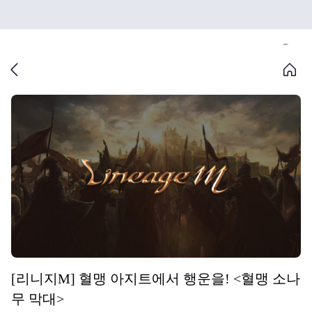
[리니지M] 혈맹 아지트에서 행운을! <혈맹 소나
무 막대>