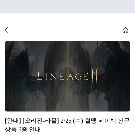
[안내] [오리진-라울] 2/25 (수) 혈맹 페이백 신규
상품 6종 안내