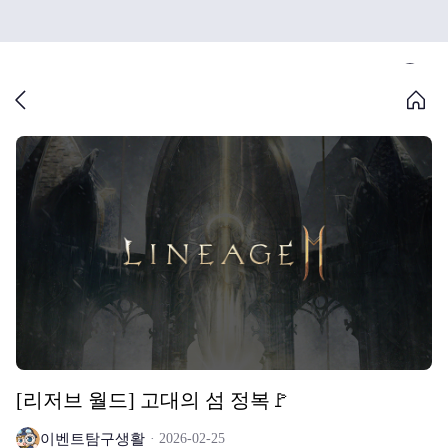
[리저브 월드] 고대의 섬 정복🚩
이벤트탐구생활
2026-02-25