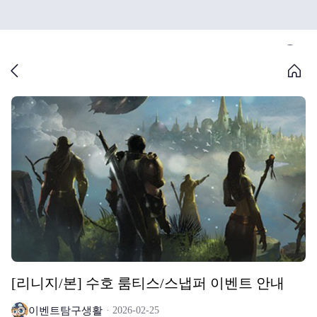
[리니지/본] 수호 룸티스/스냅퍼 이벤트 안내
이벤트탐구생활
2026-02-25