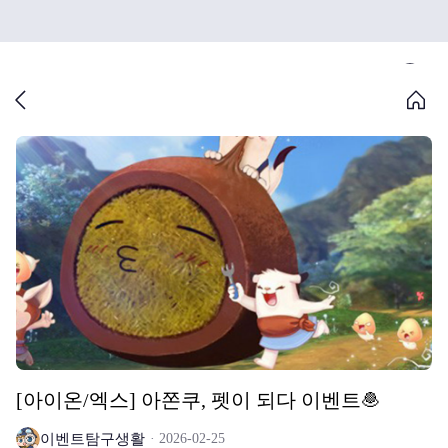
[아이온/엑스] 아쫀쿠, 펫이 되다 이벤트🧆
이벤트탐구생활
2026-02-25