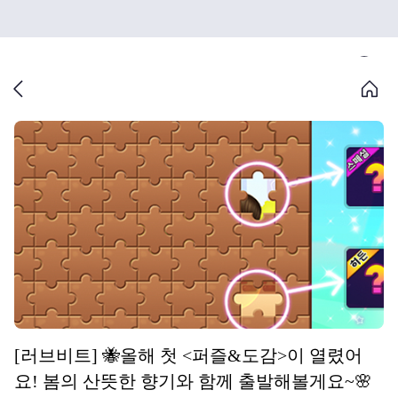
[러브비트] 🐝올해 첫 <퍼즐&도감>이 열렸어
요! 봄의 산뜻한 향기와 함께 출발해볼게요~🌸