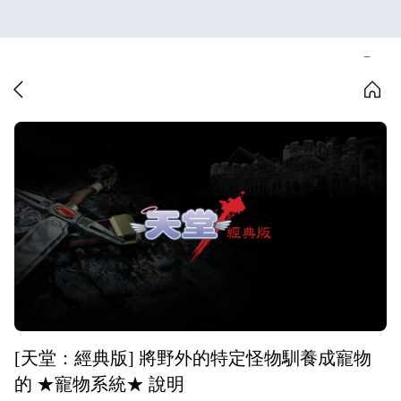
[天堂：經典版] 將野外的特定怪物馴養成寵物
的 ★寵物系統★ 說明