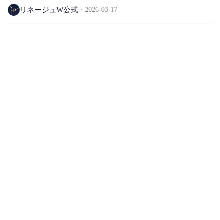
ト、フェイラー、アリア ワールド除外)
リネージュW公式
2026-03-17