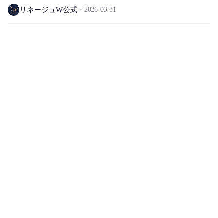
ー、アリア ワールド除外)
リネージュW公式
2026-03-31