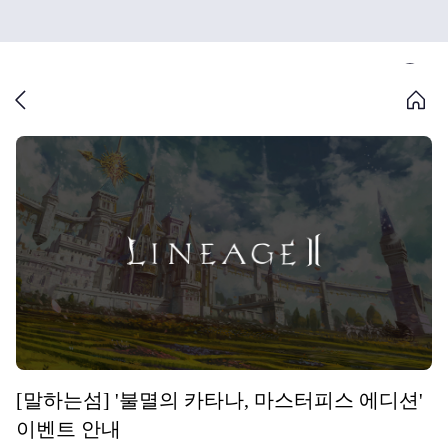
[말하는섬] '불멸의 카타나, 마스터피스 에디션'
이벤트 안내