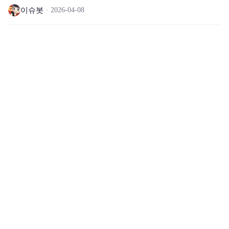
적(각인) 보상 획득수량이 두배 증가됩니다💚
이슈봇
2026-04-08