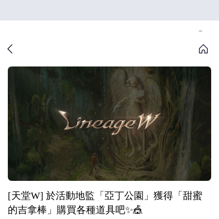
[天堂W] 於活動地監「亞丁公園」獲得「甜蜜
的吉拿棒」購買各種道具吧✨🎪