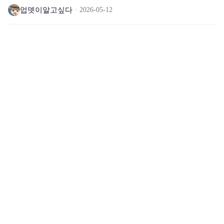
트, 신규 아르카나, 세번째 시즌 3차 매칭 등)
업뎃이알고싶다
2026-05-12