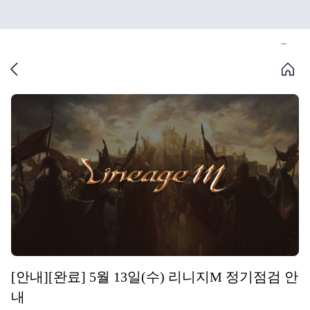
[안내][완료] 5월 13일(수) 리니지M 정기점검 안
내